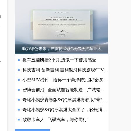
的
浪
助力绿色未来，布雷博荣获“沃尔沃汽车亚太
，
提车五菱凯捷2个月,浅谈一下使用感受
市
科技吉利 创新吉利 吉利银河科技旗舰SUV“银河星舰”全球首发
小型SUV横评，给你一个奕泽特别版“必买”的理由
智博会前沿 | 全面赋能智能制造，广域铭岛打造跨行业跨领域服务新生态
奇瑞小蚂蚁青春版&QQ冰淇淋青春版“菁”彩上新！5.99万元&2.99万元起
四
奇瑞小蚂蚁&QQ冰淇淋太全面了，轻松满足年轻人的“既要又要”
致敬卡车人 | 飞碟汽车，与你同行