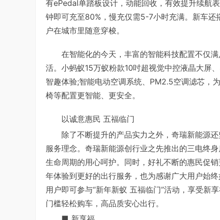
有ePedal单踏板设计，动能回收，有效提升续航表
钟即可充至80%，慢充仅需5-7小时充满。新车
户在城市里随意穿梭。
在智能化的今天，丰富的智能科技配置不仅满
活。小蚂蚁15万蚁粉款10吋超视觉中控液晶大屏、
智趣体验;智能电动空调系统、PM2.5空调滤芯，为
椅等配置更智能、更安全。
以诚意惠民 五福临门
除了不断提升的产品实力之外，奇瑞新能源还
服务理念。奇瑞新能源创行业之先推出的三电终身
生命周期的用心呵护。同时，好礼不断的惠民促销更
年体验到更好的出行服务，也为感谢广大用户始终
用户即可参与“新年新蚁 五福临门”活动，享受新
门槛轻松购车，高品质安心出行。
■ 新享福