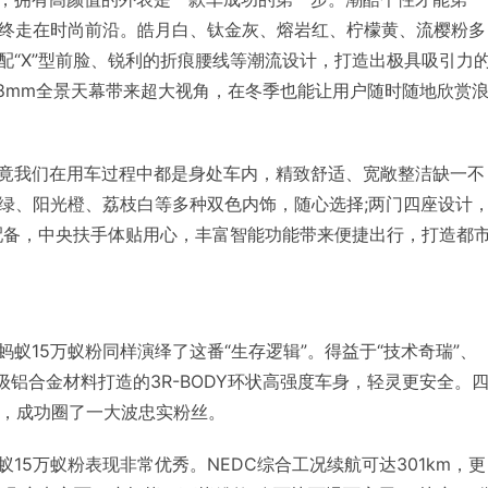
始终走在时尚前沿。皓月白、钛金灰、熔岩红、柠檬黄、流樱粉多
配“X”型前脸、锐利的折痕腰线等潮流设计，打造出极具吸引力
768mm全景天幕带来超大视角，在冬季也能让用户随时随地欣赏
竟我们在用车过程中都是身处车内，精致舒适、宽敞整洁缺一不
荷绿、阳光橙、荔枝白等多种双色内饰，随心选择;两门四座设计
表配备，中央扶手体贴用心，丰富智能功能带来便捷出行，打造都
蚁15万蚁粉同样演绎了这番“生存逻辑”。得益于“技术奇瑞”、
级铝合金材料打造的3R-BODY环状高强度车身，轻灵更安全。
力，成功圈了一大波忠实粉丝。
15万蚁粉表现非常优秀。NEDC综合工况续航可达301km，更