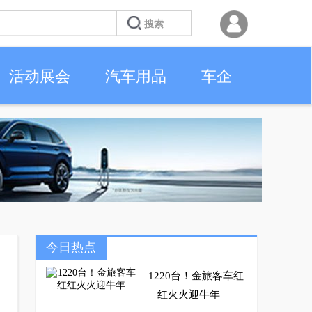
活动展会
汽车用品
车企
今日热点
1220台！金旅客车红
红火火迎牛年