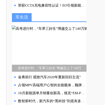
荣获CCTA充电兼容性认证！EO引领新能源车进入“不挑桩”时代
车生活
高考进行时，“车界三好生”博越交上了140万
奋勇前行 观致汽车2020年重新回归主流”
占领MPV高端用户心智的全能载体，魏牌高山全球首秀
10月新能源单月销量创新高，领克“EM-P家族”发力
数智新时代，新汽车的“黑科技”到底有多硬核？