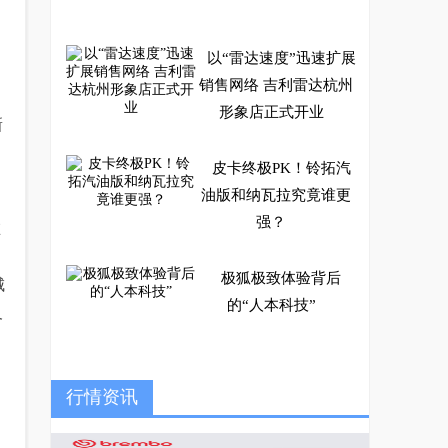
以“雷达速度”迅速扩展
销售网络 吉利雷达杭州
形象店正式开业
新
皮卡终极PK！铃拓汽
油版和纳瓦拉究竟谁更
强？
在
极狐极致体验背后
城
的“人本科技”
及
比路虎揽胜极光更精
行情资讯
致，奇瑞TJ-1诠释何为
精致悦野