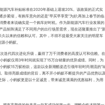
新能源汽车补贴标准在2020年基础上退坡20%。该政策的正式实
步紧缩，有购车意向的还是“早买早享受”为好;再加上春节的临
消费者来说确实是一个购车好时机。作为新能源汽车行业发展的
产品矩阵满足了不同用户的出行场景需求，现在还隆重推出了“
户长久以来的信赖和认可。其中，不得不提最受大家关注的明星车
能源小蚂蚁。
经三次迭代四次进化升级，赢得了万千消费者的高度认可和信赖。
着小蚂蚁仅用3年时间就实现了15万台销量的优异成绩。同时，为
小蚂蚁15万蚁粉款，这款以全新潮酷姿态引领年轻时尚潮流的“
圈。取得亮眼成绩的背后，离不开小蚂蚁不断提升的产品优势以
来之际，小蚂蚁更是以十足诚意，带来诚意满满的优惠福利，为用
，拥有高颜值的外表是一款车成功的第一步。潮酷个性才能第一