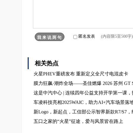
匿名发表
(内容限5至500
相关热点
火星PHEV重磅发布 重新定义全尺寸电混皮卡
膜力狂飙·潮炸全场——圣佳燃爆 2026 苏州 GT
这是中汽中心 | 连续四年公益支持开学第一课
车凌科技亮相2025WAIC，助力AI+汽车场景落
新Logo，新起点，工信部公示智界新款R7/S7
五口之家的“火星”征途，爱与风景皆在路上