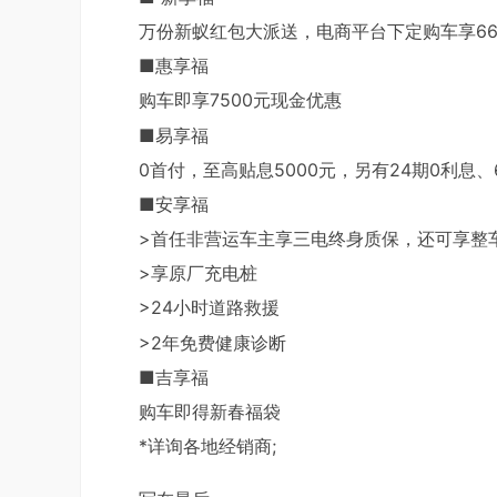
万份新蚁红包大派送，电商平台下定购车享66
■惠享福
购车即享7500元现金优惠
■易享福
0首付，至高贴息5000元，另有24期0利息
■安享福
>首任非营运车主享三电终身质保，还可享整
>享原厂充电桩
>24小时道路救援
>2年免费健康诊断
■吉享福
购车即得新春福袋
*详询各地经销商;