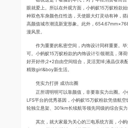
眼就爱上。所以在外观方面，小蚂蚁15万蚁粉款
种双色车身颜色任性选，天使眼大灯灵动有神，搭
高颜值城市潮流新宠形象。此外，654.67mm×
漫风景。
作为重要的私密空间，内饰设计同样重要。毕
可。小蚂蚁15万蚁粉款的内饰设计引领潮流，薄
好开好停;2+2自由空间组合，灵活宽绰;液晶仪
精致girl&boy新生活。
凭实力打拼 成功出圈
正所谓明明可以靠颜值，非要靠实力出圈。小蚂
LFS平台的优秀基因，小蚂蚁15万蚁粉款凭借航空
轮独立悬架、301km长续航等领先同级的综合实
其次，就大家最为关心的三电系统方面，小蚂蚁