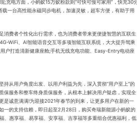
现;充电方面，小蚂蚁15万蚁粉款则“可快可慢可家用”，快充30
还搭载一台高性能永磁同步电机，加速灵敏，超车方便，有助于用
足消费者个性化出行需求，也为消费者带来更便捷智慧的互联生
4G-WiFi、AI智能语音交互等多项智能互联系统，大大提升驾乘
用户打造清新健康座舱;手机无线充电功能、Easy-Entry电动座
坚持从用户角度出发、以用户利益为先，深入贯彻“用户至上”的
质保服务和整车终身质保服务，从根本上解决用户疑虑，实现全
是诚意满满!为迎接2021年春节的到来，让更多用户在新的一
如一的支持信赖，即日起至2月28日，购买奇瑞新能源小蚂蚁的
享福、惠享福、易享福、安享福、吉享福等多重组合优惠福利，低